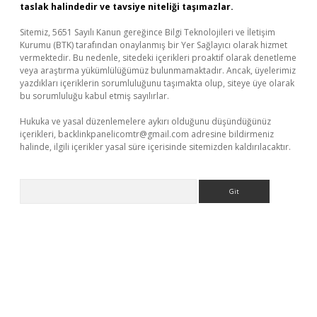
taslak halindedir ve tavsiye niteliği taşımazlar.
Sitemiz, 5651 Sayılı Kanun gereğince Bilgi Teknolojileri ve İletişim
Kurumu (BTK) tarafından onaylanmış bir Yer Sağlayıcı olarak hizmet
vermektedir. Bu nedenle, sitedeki içerikleri proaktif olarak denetleme
veya araştırma yükümlülüğümüz bulunmamaktadır. Ancak, üyelerimiz
yazdıkları içeriklerin sorumluluğunu taşımakta olup, siteye üye olarak
bu sorumluluğu kabul etmiş sayılırlar.
Hukuka ve yasal düzenlemelere aykırı olduğunu düşündüğünüz
içerikleri,
backlinkpanelicomtr@gmail.com
adresine bildirmeniz
halinde, ilgili içerikler yasal süre içerisinde sitemizden kaldırılacaktır.
Arama
bet yeni giriş
Betexper giriş adresi güncellendi
betexper.xyz
m 