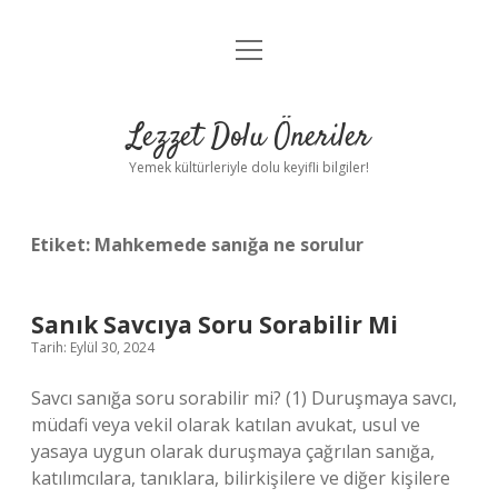
menüyü
Anasayfa
aç
Gizlilik Politikası
Lezzet Dolu Öneriler
Yasal Uyarı
Yemek kültürleriyle dolu keyifli bilgiler!
Hakkımızda
Etiket:
Mahkemede sanığa ne sorulur
Sanık Savcıya Soru Sorabilir Mi
Tarih: Eylül 30, 2024
Savcı sanığa soru sorabilir mi? (1) Duruşmaya savcı,
müdafi veya vekil olarak katılan avukat, usul ve
yasaya uygun olarak duruşmaya çağrılan sanığa,
katılımcılara, tanıklara, bilirkişilere ve diğer kişilere