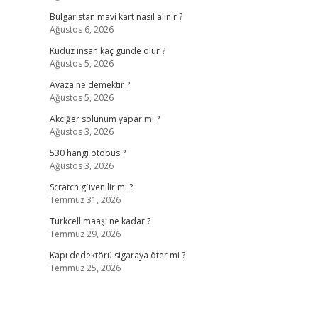
Bulgaristan mavi kart nasıl alınır ?
Ağustos 6, 2026
Kuduz insan kaç günde ölür ?
Ağustos 5, 2026
Avaza ne demektir ?
Ağustos 5, 2026
Akciğer solunum yapar mı ?
Ağustos 3, 2026
530 hangi otobüs ?
Ağustos 3, 2026
Scratch güvenilir mi ?
Temmuz 31, 2026
Turkcell maaşı ne kadar ?
Temmuz 29, 2026
Kapı dedektörü sigaraya öter mi ?
Temmuz 25, 2026