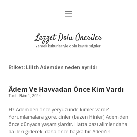
menüyü
Anasayfa
aç
Gizlilik Politikası
Lezzet Dolu Öneriler
Yasal Uyarı
Yemek kültürleriyle dolu keyifli bilgiler!
Hakkımızda
Etiket:
Lilith Ademden neden ayrıldı
Âdem Ve Havvadan Önce Kim Vardı
Tarih: Ekim 1, 2024
Hz Adem’den önce yeryüzünde kimler vardı?
Yorumlamalara göre, cinler (bazen Hinler) Adem’den
önce dünyada yaşamışlardır. Hatta bazı alimler daha
da ileri giderek, daha önce başka bir Adem’in