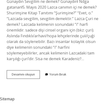
Günaydın Sevgilim ne demek? Günaydın! Ndga
gatanan!5. Mayıs 2020 Lazca canımın içi ne demek?
Shurimşine Kitap Tanıtımı “Şurimşine?” “Evet, o.”
“Lazcada sevgilim, sevgilim demektir.” Lazca Çuri ne
demek? Lazcada kelimenin sonundaki “i” harfi
önemlidir. sadece dişi cinsel organı için (bkz: çuri).
Aslında Fındıklı/arhavi/hopa lehçelerinde çuii/çuği
olarak da söylenebilir. Bazı insanlar kolaylık olsun
diye kelimenin sonundaki “i” harfini
söylemeyebilirler, ancak kelimenin Lazcadaki tam
karşılığı çuri’dir. Sisa ne demek Karadeniz?…
Vrosi
Devamını okuyun
Yorum Bırak
Bore
Ne
Demek
Sitemap