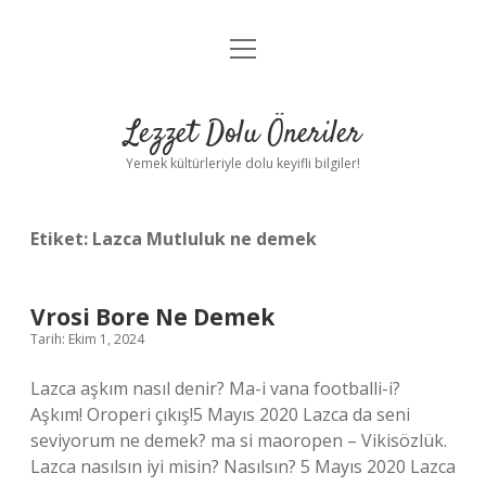
menüyü
Anasayfa
aç
Gizlilik Politikası
Lezzet Dolu Öneriler
Yasal Uyarı
Yemek kültürleriyle dolu keyifli bilgiler!
Hakkımızda
Etiket:
Lazca Mutluluk ne demek
Vrosi Bore Ne Demek
Tarih: Ekim 1, 2024
Lazca aşkım nasıl denir? Ma-i vana footballi-i?
Aşkım! Oroperi çıkış!5 Mayıs 2020 Lazca da seni
seviyorum ne demek? ma si maoropen – Vikisözlük.
Lazca nasılsın iyi misin? Nasılsın? 5 Mayıs 2020 Lazca