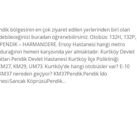
ik bölgesinin en çok ziyaret edilen yerlerinden biri olan
idebileceğinizi buradan öğrenebilirsiniz. Otobüs: 132H, 132P,
: PENDİK – HARMANDERE. Ersoy Hastanesi hangi metro
urağının hemen karşısında yer almaktadır. Kurtköy Devlet
arı Pendik Devlet Hastanesi Kurtköy İlçe Polikliniği
KM27, KM29, UM73. Kurtköy’de hangi otobüsler var? E-10
 KM37 nereden geçiyor? KM37Pendik.Pendik İdo
tanesi.Sancak KöprüsüPendik…