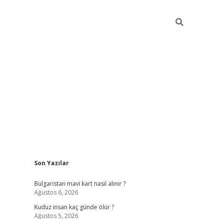
Sidebar
Son Yazılar
betci
vdcasino mobil giriş
ilbet casino
ilbet yeni
Bulgaristan mavi kart nasıl alınır ?
Ağustos 6, 2026
Kuduz insan kaç günde ölür ?
Ağustos 5, 2026