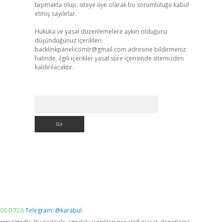
taşımakta olup, siteye üye olarak bu sorumluluğu kabul
etmiş sayılırlar.
Hukuka ve yasal düzenlemelere aykırı olduğunu
düşündüğünüz içerikleri,
backlinkpanelicomtr@gmail.com
adresine bildirmeniz
halinde, ilgili içerikler yasal süre içerisinde sitemizden
kaldırılacaktır.
Arama
06 0 726
Telegram: @karabul