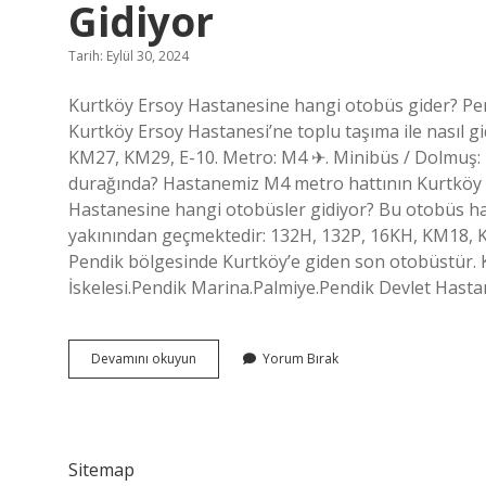
Gidiyor
Tarih: Eylül 30, 2024
Kurtköy Ersoy Hastanesine hangi otobüs gider? Pend
Kurtköy Ersoy Hastanesi’ne toplu taşıma ile nasıl g
KM27, KM29, E-10. Metro: M4 ✈. Minibüs / Dolmuş
durağında? Hastanemiz M4 metro hattının Kurtköy d
Hastanesine hangi otobüsler gidiyor? Bu otobüs hatl
yakınından geçmektedir: 132H, 132P, 16KH, KM18, 
Pendik bölgesinde Kurtköy’e giden son otobüstür.
İskelesi.Pendik Marina.Palmiye.Pendik Devlet Has
Kurtköy
Devamını okuyun
Yorum Bırak
Ersoy
Hastanesine
Hangi
Otobüs
Gidiyor
Sitemap