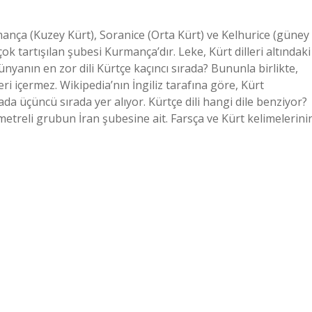
rmança (Kuzey Kürt), Soranice (Orta Kürt) ve Kelhurice (güney
k tartışılan şubesi Kurmança’dır. Leke, Kürt dilleri altındaki
ünyanın en zor dili Kürtçe kaçıncı sırada? Bununla birlikte,
ri içermez. Wikipedia’nın İngiliz tarafına göre, Kürt
da üçüncü sırada yer alıyor. Kürtçe dili hangi dile benziyor?
rametreli grubun İran şubesine ait. Farsça ve Kürt kelimelerini