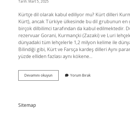
Tarih: Mart 5, 2025
Kürtçe dil olarak kabul ediliyor mu? Kürt dilleri Ku
Kürt), ancak Türkiye ülkesinde bu dil grubunun en ço
birçok dilbilimci tarafından da kabul edilmektedir. D
rezervuar Gorani, Kurmançki (Zazaki) ve Luri lehçele
dünyadaki tüm lehçelerle 1,2 milyon kelime ile dünya
Bilindiği gibi, Kürt ve Farsça kardeş dilleri Aynı pa
yüzde elliden fazlası aynı kökene…
Kürtçe
Devamını okuyun
Yorum Bırak
Zor
Mu
Sitemap