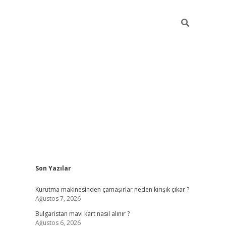
Sidebar
Son Yazılar
betci
vdcasino mobil giriş
ilbet casino
ilbet yeni
Kurutma makinesinden çamaşırlar neden kırışık çıkar ?
Ağustos 7, 2026
Bulgaristan mavi kart nasıl alınır ?
Ağustos 6, 2026