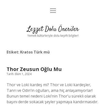
menüyü
Anasayfa
aç
Gizlilik Politikası
Lezzet Dolu Öneriler
Yasal Uyarı
Yemek kültürleriyle dolu keyifli bilgiler!
Hakkımızda
Etiket:
Kratos Türk mü
Thor Zeusun Oğlu Mu
Tarih: Ekim 1, 2024
Thor ve Loki kardeş mi? Thor ve Loki kardeşler,
Tanrı ve Odin’in oğulları, ama hiç anlaşamıyorlar!
Bunun temel nedeni Loki’nin Thor’u sürekli olarak
başını derde sokacak şeyler yapmaya kandırmasıdır.