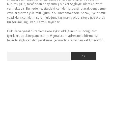
Kurumu (BTK) tarafından onaylanmış bir Yer Sağlayıcı olarak hizmet
vermektedir. Bu nedenle, sitedeki içerikleri proaktif olarak denetleme
veya araştırma yükümlülüğümüz bulunmamaktadır. Ancak, üyelerimiz
yazdıkları içeriklerin sorumluluğunu taşımakta olup, siteye üye olarak
bu sorumluluğu kabul etmiş sayılırlar.
Hukuka ve yasal düzenlemelere aykırı olduğunu düşündüğünüz
içerikleri,
backlinkpanelicomtr@gmail.com
adresine bildirmeniz
halinde, ilgili içerikler yasal süre içerisinde sitemizden kaldırılacaktır.
Arama
bet yeni giriş
Betexper giriş adresi güncellendi
betexper.xyz
m 