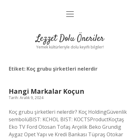
menüyü
Anasayfa
aç
Gizlilik Politikası
Lezzet Dolu Öneriler
Yasal Uyarı
Yemek kültürleriyle dolu keyifli bilgiler!
Hakkımızda
Etiket:
Koç grubu şirketleri nelerdir
Hangi Markalar Koçun
Tarih: Aralık 9, 2024
Koç grubu şirketleri nelerdir? Koç HoldingGüvenlik
sembolüBIST: KCHOL BIST: KOCTSProductKoçtaş
Eko TV Ford Otosan Tofaş Arçelik Beko Grundig
Aygaz Opet Yapı ve Kredi Bankası Tüpraş Otokar