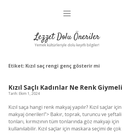
menüyü
Anasayfa
aç
Gizlilik Politikası
Lezzet Dolu Öneriler
Yasal Uyarı
Yemek kültürleriyle dolu keyifli bilgiler!
Hakkımızda
Etiket:
Kızıl saç rengi genç gösterir mi
Kızıl Saçlı Kadınlar Ne Renk Giymeli
Tarih: Ekim 1, 2024
Kızıl saça hangi renk makyaj yapılır? Kızıl saçlar için
makyaj önerileri”> Bakır, toprak, turuncu ve şeftali
tonları, kırmızının tüm tonlarında göz makyajı için
kullanılabilir. Kızıl saçlar için maskara seçimi de çok