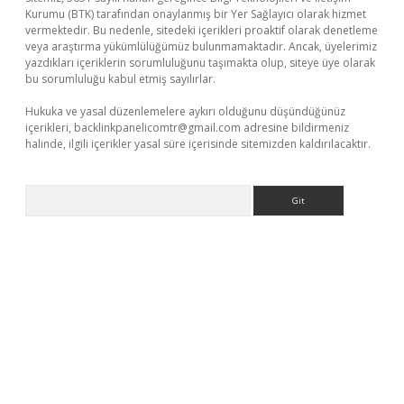
Kurumu (BTK) tarafından onaylanmış bir Yer Sağlayıcı olarak hizmet
vermektedir. Bu nedenle, sitedeki içerikleri proaktif olarak denetleme
veya araştırma yükümlülüğümüz bulunmamaktadır. Ancak, üyelerimiz
yazdıkları içeriklerin sorumluluğunu taşımakta olup, siteye üye olarak
bu sorumluluğu kabul etmiş sayılırlar.
Hukuka ve yasal düzenlemelere aykırı olduğunu düşündüğünüz
içerikleri,
backlinkpanelicomtr@gmail.com
adresine bildirmeniz
halinde, ilgili içerikler yasal süre içerisinde sitemizden kaldırılacaktır.
Arama
bet yeni giriş
Betexper giriş adresi güncellendi
betexper.xyz
m