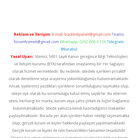
bet yeni giriş
Betexper giriş adresi güncellendi
betexper.xyz
m 
Reklam ve İletişim:
E-mail:
backlinkpaneli@gmail.com
Teams:
forumhizmeti@gmail.com
Whatsapp: 0262 606 0 726
Telegram:
@karabul
Yasal Uyarı:
Sitemiz, 5651 Sayılı Kanun gereğince Bilgi Teknolojileri
ve İletişim Kurumu (BTK) tarafından onaylanmış bir Yer Sağlayıcı
olarak hizmet vermektedir. Bu nedenle, sitedeki içerikleri proaktif
olarak denetleme veya araştırma yükümlülüğümüz bulunmamaktadır.
Ancak, üyelerimiz yazdıkları içeriklerin sorumluluğunu taşımakta olup,
siteye üye olarak bu sorumluluğu kabul etmiş sayılırlar. Bu internet
sitesi, herhangi bir marka, kurum veya şahıs şirketi ile hiçbir bağlantısı
bulunmamaktadır. Sitede yalnızca kendi hazırladığımız makaleler
paylaşılmaktadır. Burada yer alan içerikler haber niteliği taşımamakta
olup, gerçek kurum ve kişiler hakkında paylaşım yapılmamaktadır.
Gerçek kurum ve kişiler ile isim benzerlikleri tamamen tesadüfidir.
Sitemiz, kar amacı gütmeyen ve tamamen ücretsiz bir bilgi paylaşım