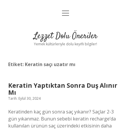
menüyü
Anasayfa
aç
Gizlilik Politikası
Lezzet Dolu Öneriler
Yasal Uyarı
Yemek kültürleriyle dolu keyifli bilgiler!
Hakkımızda
Etiket:
Keratin saçı uzatır mı
Keratin Yaptıktan Sonra Duş Alınır
Mı
Tarih: Eylül 30, 2024
Keratinden kaç gün sonra saç yıkanır? Saçlar 2-3
gün yıkanmaz. Bunun sebebi keratin recharge’da
kullanılan ürünün saç üzerindeki etkisinin daha