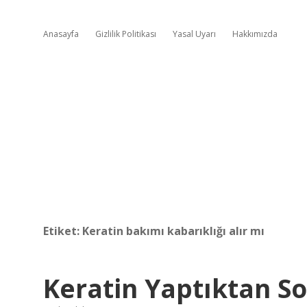
Anasayfa
Gizlilik Politikası
Yasal Uyarı
Hakkımızda
Etiket:
Keratin bakımı kabarıklığı alır mı
Keratin Yaptıktan So