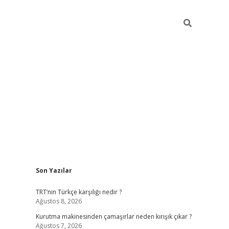
Sidebar
Son Yazılar
betci
vdcasino mobil giriş
ilbet casino
ilbet yeni
TRT’nin Türkçe karşılığı nedir ?
Ağustos 8, 2026
Kurutma makinesinden çamaşırlar neden kırışık çıkar ?
Ağustos 7, 2026