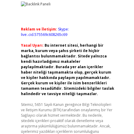
Reklam ve İletişim:
Skype:
live:.cid.575569c608265c69
Yasal Uyarı:
Bu internet sitesi, herhangi bir
marka, kurum veya şahıs şirketi ile hiçbir
bağlantısı bulunmamaktadır. Sitede yalnızca
kendi hazırladığımız makaleler
paylaşılmaktadır. Burada yer alan içerikler
haber niteliği taşımamakta olup, gerçek kurum
ve kişiler hakkında paylaşım yapılmamaktadır.
Gerçek kurum ve kişiler ile isim benzerlikleri
tamamen tesadüfidir. Sitemizdeki bilgiler taslak
halindedir ve tavsiye niteliği taşımazlar.
Sitemiz, 5651 Sayılı Kanun gereğince Bilgi Teknolojileri
ve İletişim Kurumu (BTK) tarafından onaylanmış bir Yer
Sağlayıcı olarak hizmet vermektedir. Bu nedenle,
sitedeki içerikleri proaktif olarak denetleme veya
araştırma yükümlülüğümüz bulunmamaktadır. Ancak,
üyelerimiz yazdıkları içeriklerin sorumluluğunu