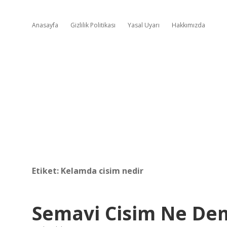
Anasayfa
Gizlilik Politikası
Yasal Uyarı
Hakkımızda
Etiket:
Kelamda cisim nedir
Semavi Cisim Ne De