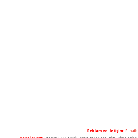
Reklam ve İletişim:
E-mail: