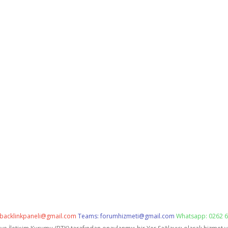
backlinkpaneli@gmail.com
Teams:
forumhizmeti@gmail.com
Whatsapp: 0262 6