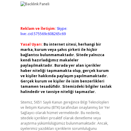
Reklam ve İletişim:
Skype:
live:.cid.575569c608265c69
Yasal Uyarı:
Bu internet sitesi, herhangi bir
marka, kurum veya şahıs şirketi ile hiçbir
bağlantısı bulunmamaktadır. Sitede yalnızca
kendi hazırladığımız makaleler
paylaşılmaktadır. Burada yer alan içerikler
haber niteliği taşımamakta olup, gerçek kurum
ve kişiler hakkında paylaşım yapılmamaktadır.
Gerçek kurum ve kişiler ile isim benzerlikleri
tamamen tesadüfidir. Sitemizdeki bilgiler taslak
halindedir ve tavsiye niteliği taşımazlar.
Sitemiz, 5651 Sayılı Kanun gereğince Bilgi Teknolojileri
ve İletişim Kurumu (BTK) tarafından onaylanmış bir Yer
Sağlayıcı olarak hizmet vermektedir. Bu nedenle,
sitedeki içerikleri proaktif olarak denetleme veya
araştırma yükümlülüğümüz bulunmamaktadır. Ancak,
üyelerimiz yazdıkları içeriklerin sorumluluğunu