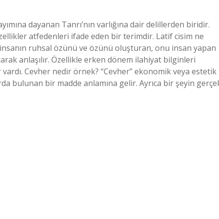
ımına dayanan Tanrı’nın varlığına dair delillerden biridir.
llikler atfedenleri ifade eden bir terimdir. Latif cisim ne
i insanın ruhsal özünü ve özünü oluşturan, onu insan yapan
arak anlaşılır. Özellikle erken dönem ilahiyat bilginleri
r vardı. Cevher nedir örnek? “Cevher” ekonomik veya estetik
arda bulunan bir madde anlamına gelir. Ayrıca bir şeyin gerçe