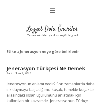
menüyü
Anasayfa
aç
Gizlilik Politikası
Lezzet Dolu Öneriler
Yasal Uyarı
Yemek kültürleriyle dolu keyifli bilgiler!
Hakkımızda
Etiket:
Jenerasyon neye göre belirlenir
Jenerasyon Türkçesi Ne Demek
Tarih: Ekim 1, 2024
Jenerasyonun anlamı nedir? Son zamanlarda daha
sık duymaya başladığımız kuşak, temelde kuşaklar
arasındaki insan uçurumunu anlatmak için
kullanılan bir kavramdır. Jenerasyonun Türkçe