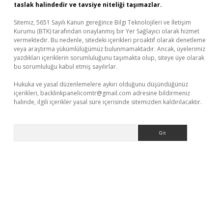
taslak halindedir ve tavsiye niteliği taşımazlar.
Sitemiz, 5651 Sayılı Kanun gereğince Bilgi Teknolojileri ve İletişim
Kurumu (BTK) tarafından onaylanmış bir Yer Sağlayıcı olarak hizmet
vermektedir. Bu nedenle, sitedeki içerikleri proaktif olarak denetleme
veya araştırma yükümlülüğümüz bulunmamaktadır. Ancak, üyelerimiz
yazdıkları içeriklerin sorumluluğunu taşımakta olup, siteye üye olarak
bu sorumluluğu kabul etmiş sayılırlar.
Hukuka ve yasal düzenlemelere aykırı olduğunu düşündüğünüz
içerikleri,
backlinkpanelicomtr@gmail.com
adresine bildirmeniz
halinde, ilgili içerikler yasal süre içerisinde sitemizden kaldırılacaktır.
Arama
asino
ilbet yeni giriş
Betexper giriş adresi güncellendi
betexper