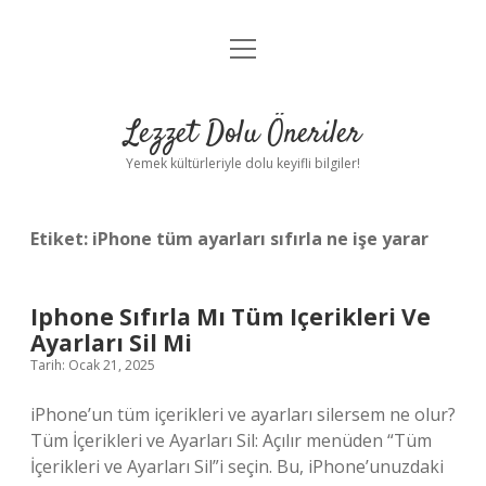
menüyü
Anasayfa
aç
Gizlilik Politikası
Lezzet Dolu Öneriler
Yasal Uyarı
Yemek kültürleriyle dolu keyifli bilgiler!
Hakkımızda
Etiket:
iPhone tüm ayarları sıfırla ne işe yarar
Iphone Sıfırla Mı Tüm Içerikleri Ve
Ayarları Sil Mi
Tarih: Ocak 21, 2025
iPhone’un tüm içerikleri ve ayarları silersem ne olur?
Tüm İçerikleri ve Ayarları Sil: Açılır menüden “Tüm
İçerikleri ve Ayarları Sil”i seçin. Bu, iPhone’unuzdaki