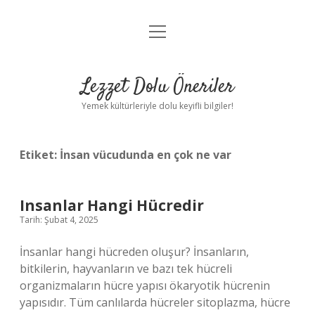
menüyü
Anasayfa
aç
Gizlilik Politikası
Lezzet Dolu Öneriler
Yasal Uyarı
Yemek kültürleriyle dolu keyifli bilgiler!
Hakkımızda
Etiket:
İnsan vücudunda en çok ne var
Insanlar Hangi Hücredir
Tarih: Şubat 4, 2025
İnsanlar hangi hücreden oluşur? İnsanların,
bitkilerin, hayvanların ve bazı tek hücreli
organizmaların hücre yapısı ökaryotik hücrenin
yapısıdır. Tüm canlılarda hücreler sitoplazma, hücre