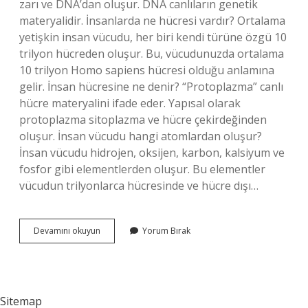
zarı ve DNA’dan oluşur. DNA canlıların genetik
materyalidir. İnsanlarda ne hücresi vardır? Ortalama
yetişkin insan vücudu, her biri kendi türüne özgü 10
trilyon hücreden oluşur. Bu, vücudunuzda ortalama
10 trilyon Homo sapiens hücresi olduğu anlamına
gelir. İnsan hücresine ne denir? “Protoplazma” canlı
hücre materyalini ifade eder. Yapısal olarak
protoplazma sitoplazma ve hücre çekirdeğinden
oluşur. İnsan vücudu hangi atomlardan oluşur?
İnsan vücudu hidrojen, oksijen, karbon, kalsiyum ve
fosfor gibi elementlerden oluşur. Bu elementler
vücudun trilyonlarca hücresinde ve hücre dışı…
Insanlar
Devamını okuyun
Yorum Bırak
Hangi
Hücredir
Sitemap