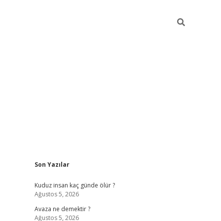
Sidebar
Son Yazılar
betci
vdcasino mobil 
Kuduz insan kaç günde ölür ?
Ağustos 5, 2026
Avaza ne demektir ?
Ağustos 5, 2026