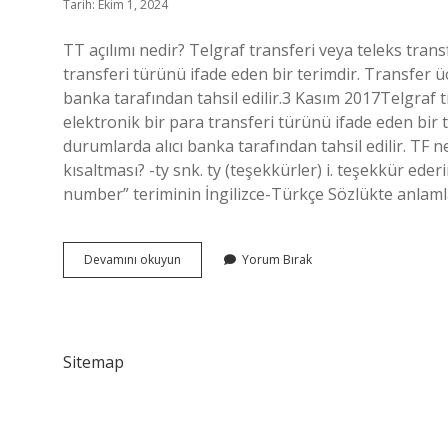
Tarih: Ekim 1, 2024
TT açılımı nedir? Telgraf transferi veya teleks transf
transferi türünü ifade eden bir terimdir. Transfer 
banka tarafından tahsil edilir.3 Kasım 2017Telgraf tra
elektronik bir para transferi türünü ifade eden bir 
durumlarda alıcı banka tarafından tahsil edilir. TF n
kısaltması? -ty snk. ty (teşekkürler) i. teşekkür eder
number” teriminin İngilizce-Türkçe Sözlükte anlamla
Tt
Devamını okuyun
Yorum Bırak
Ingilizce
Ne
Demek
Sitemap