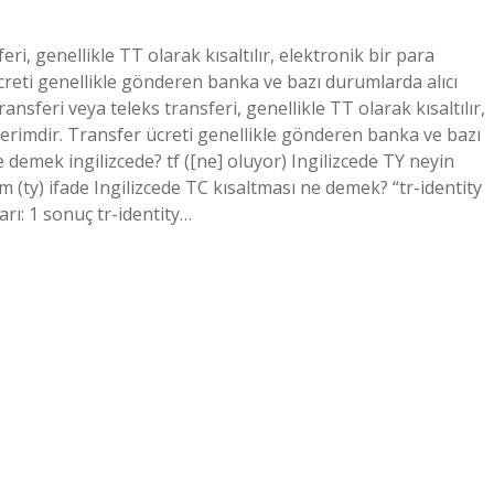
eri, genellikle TT olarak kısaltılır, elektronik bir para
ücreti genellikle gönderen banka ve bazı durumlarda alıcı
nsferi veya teleks transferi, genellikle TT olarak kısaltılır,
terimdir. Transfer ücreti genellikle gönderen banka ve bazı
e demek ingilizcede? tf ([ne] oluyor) Ingilizcede TY neyin
im (ty) ifade Ingilizcede TC kısaltması ne demek? “tr-identity
rı: 1 sonuç tr-identity…