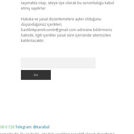
taşımakta olup, siteye üye olarak bu sorumluluğu kabul
etmiş sayılırlar.
Hukuka ve yasal düzenlemelere aykırı olduğunu
düşündüğünüz içerikleri,
backlinkpanelicomtr@gmail.com
adresine bildirmeniz
halinde, ilgili içerikler yasal süre içerisinde sitemizden
kaldırılacaktır.
Arama
06 0 726
Telegram: @karabul