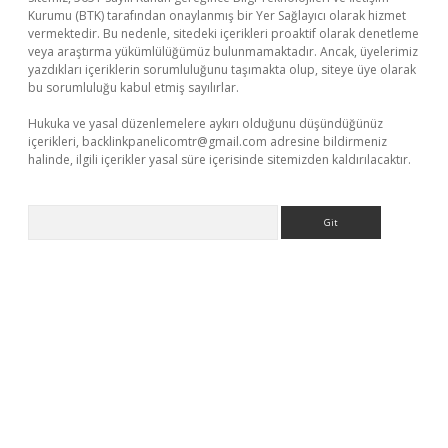
Kurumu (BTK) tarafından onaylanmış bir Yer Sağlayıcı olarak hizmet
vermektedir. Bu nedenle, sitedeki içerikleri proaktif olarak denetleme
veya araştırma yükümlülüğümüz bulunmamaktadır. Ancak, üyelerimiz
yazdıkları içeriklerin sorumluluğunu taşımakta olup, siteye üye olarak
bu sorumluluğu kabul etmiş sayılırlar.
Hukuka ve yasal düzenlemelere aykırı olduğunu düşündüğünüz
içerikleri,
backlinkpanelicomtr@gmail.com
adresine bildirmeniz
halinde, ilgili içerikler yasal süre içerisinde sitemizden kaldırılacaktır.
Arama
bet yeni giriş
Betexper giriş adresi güncellendi
betexper.xyz
m 