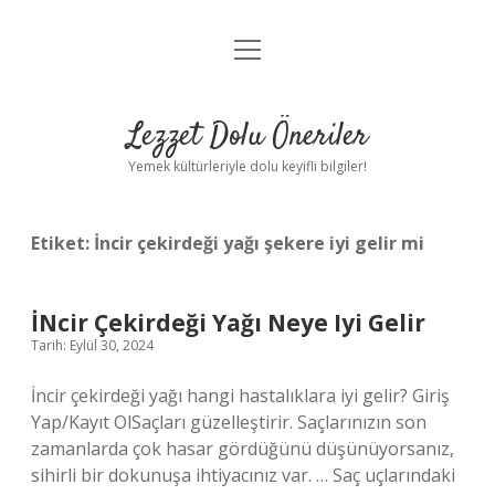
menüyü
Anasayfa
aç
Gizlilik Politikası
Lezzet Dolu Öneriler
Yasal Uyarı
Yemek kültürleriyle dolu keyifli bilgiler!
Hakkımızda
Etiket:
İncir çekirdeği yağı şekere iyi gelir mi
İNcir Çekirdeği Yağı Neye Iyi Gelir
Tarih: Eylül 30, 2024
İncir çekirdeği yağı hangi hastalıklara iyi gelir? Giriş
Yap/Kayıt OlSaçları güzelleştirir. Saçlarınızın son
zamanlarda çok hasar gördüğünü düşünüyorsanız,
sihirli bir dokunuşa ihtiyacınız var. … Saç uçlarındaki