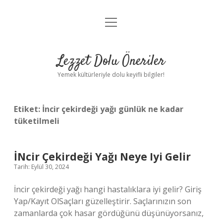
menüyü
Anasayfa
aç
Gizlilik Politikası
Lezzet Dolu Öneriler
Yasal Uyarı
Yemek kültürleriyle dolu keyifli bilgiler!
Hakkımızda
Etiket:
İncir çekirdeği yağı günlük ne kadar
tüketilmeli
İNcir Çekirdeği Yağı Neye Iyi Gelir
Tarih: Eylül 30, 2024
İncir çekirdeği yağı hangi hastalıklara iyi gelir? Giriş
Yap/Kayıt OlSaçları güzelleştirir. Saçlarınızın son
zamanlarda çok hasar gördüğünü düşünüyorsanız,