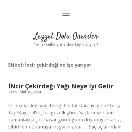
menüyü
Anasayfa
aç
Gizlilik Politikası
Lezzet Dolu Öneriler
Yasal Uyarı
Yemek kültürleriyle dolu keyifli bilgiler!
Hakkımızda
Etiket:
İncir çekirdeği ne işe yarıyor
İNcir Çekirdeği Yağı Neye Iyi Gelir
Tarih: Eylül 30, 2024
İncir çekirdeği yağı hangi hastalıklara iyi gelir? Giriş
Yap/Kayıt OlSaçları güzelleştirir. Saçlarınızın son
zamanlarda çok hasar gördüğünü düşünüyorsanız,
sihirli bir dokunuşa ihtiyacınız var. … Saç uçlarındaki