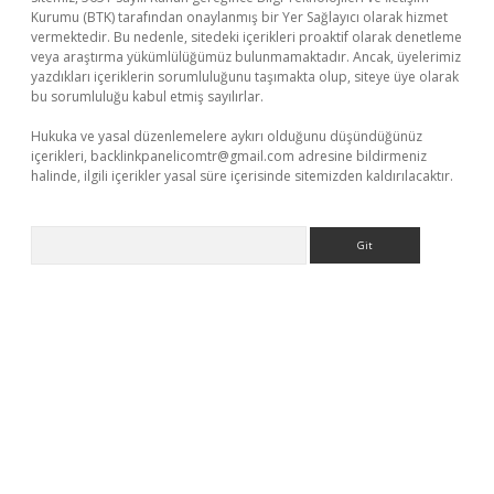
Kurumu (BTK) tarafından onaylanmış bir Yer Sağlayıcı olarak hizmet
vermektedir. Bu nedenle, sitedeki içerikleri proaktif olarak denetleme
veya araştırma yükümlülüğümüz bulunmamaktadır. Ancak, üyelerimiz
yazdıkları içeriklerin sorumluluğunu taşımakta olup, siteye üye olarak
bu sorumluluğu kabul etmiş sayılırlar.
Hukuka ve yasal düzenlemelere aykırı olduğunu düşündüğünüz
içerikleri,
backlinkpanelicomtr@gmail.com
adresine bildirmeniz
halinde, ilgili içerikler yasal süre içerisinde sitemizden kaldırılacaktır.
Arama
bet yeni giriş
Betexper giriş adresi güncellendi
betexper.xyz
m 