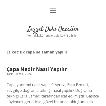
menüyü
Anasayfa
aç
Gizlilik Politikası
Lezzet Dolu Öneriler
Yasal Uyarı
Yemek kültürleriyle dolu keyifli bilgiler!
Hakkımızda
Etiket:
Ilk çapa ne zaman yapılır
Çapa Nedir Nasıl Yapılır
Tarih: Ekim 1, 2024
Çapa yöntemi nasıl yapılır? Ayrıca, Esra Ezmeci,
sevgiliye doğrama tekniği nasıl yapılır? Doğrama
tekniği Esra Ezmeci tarafından icat edilmiştir. Basitçe
söylemek gerekirse, güzel bir anda olduğunuzda,