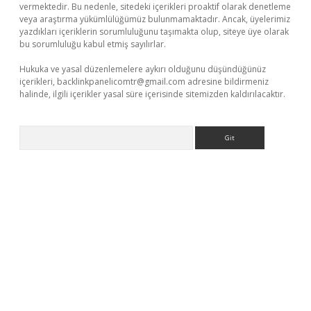
vermektedir. Bu nedenle, sitedeki içerikleri proaktif olarak denetleme
veya araştırma yükümlülüğümüz bulunmamaktadır. Ancak, üyelerimiz
yazdıkları içeriklerin sorumluluğunu taşımakta olup, siteye üye olarak
bu sorumluluğu kabul etmiş sayılırlar.
Hukuka ve yasal düzenlemelere aykırı olduğunu düşündüğünüz
içerikleri,
backlinkpanelicomtr@gmail.com
adresine bildirmeniz
halinde, ilgili içerikler yasal süre içerisinde sitemizden kaldırılacaktır.
Arama
lbet yeni giriş
Betexper giriş adresi güncellendi
betexper.xyz
m