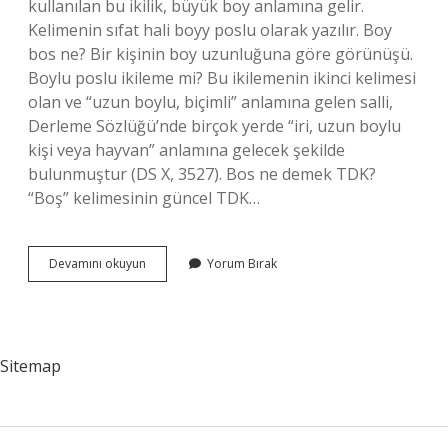
kullanılan bu ikilik, büyük boy anlamına gelir.
Kelimenin sıfat hali boyy poslu olarak yazılır. Boy
bos ne? Bir kişinin boy uzunluğuna göre görünüşü.
Boylu poslu ikileme mi? Bu ikilemenin ikinci kelimesi
olan ve “uzun boylu, biçimli” anlamına gelen salli,
Derleme Sözlüğü’nde birçok yerde “iri, uzun boylu
kişi veya hayvan” anlamına gelecek şekilde
bulunmuştur (DS X, 3527). Bos ne demek TDK?
“Boş” kelimesinin güncel TDK…
Tdk
Devamını okuyun
Yorum Bırak
Boy
Bos
Mu
Boy
Pos
Sitemap
Mu