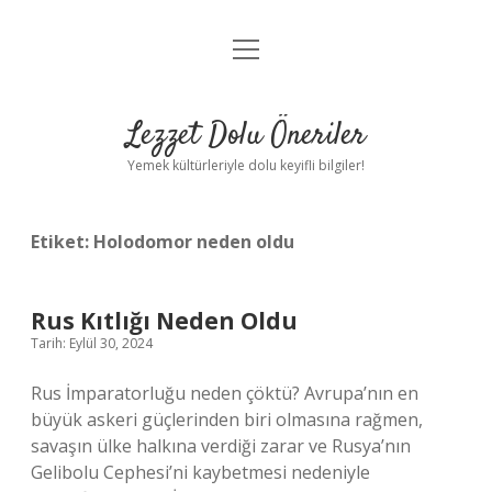
menüyü
Anasayfa
aç
Gizlilik Politikası
Lezzet Dolu Öneriler
Yasal Uyarı
Yemek kültürleriyle dolu keyifli bilgiler!
Hakkımızda
Etiket:
Holodomor neden oldu
Rus Kıtlığı Neden Oldu
Tarih: Eylül 30, 2024
Rus İmparatorluğu neden çöktü? Avrupa’nın en
büyük askeri güçlerinden biri olmasına rağmen,
savaşın ülke halkına verdiği zarar ve Rusya’nın
Gelibolu Cephesi’ni kaybetmesi nedeniyle