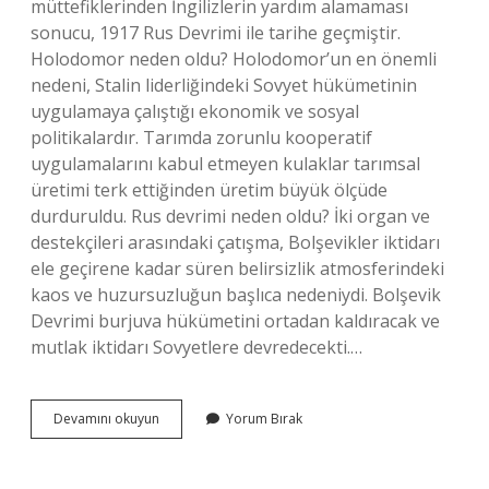
müttefiklerinden İngilizlerin yardım alamaması
sonucu, 1917 Rus Devrimi ile tarihe geçmiştir.
Holodomor neden oldu? Holodomor’un en önemli
nedeni, Stalin liderliğindeki Sovyet hükümetinin
uygulamaya çalıştığı ekonomik ve sosyal
politikalardır. Tarımda zorunlu kooperatif
uygulamalarını kabul etmeyen kulaklar tarımsal
üretimi terk ettiğinden üretim büyük ölçüde
durduruldu. Rus devrimi neden oldu? İki organ ve
destekçileri arasındaki çatışma, Bolşevikler iktidarı
ele geçirene kadar süren belirsizlik atmosferindeki
kaos ve huzursuzluğun başlıca nedeniydi. Bolşevik
Devrimi burjuva hükümetini ortadan kaldıracak ve
mutlak iktidarı Sovyetlere devredecekti.…
Rus
Devamını okuyun
Yorum Bırak
Kıtlığı
Neden
Oldu