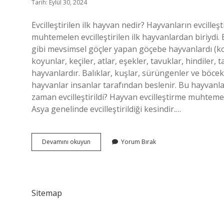
Tarih: Eylül 30, 2024
Evcilleştirilen ilk hayvan nedir? Hayvanların evcilleş
muhtemelen evcilleştirilen ilk hayvanlardan biriydi. E
gibi mevsimsel göçler yapan göçebe hayvanlardı (koyu
koyunlar, keçiler, atlar, eşekler, tavuklar, hindiler, 
hayvanlardır. Balıklar, kuşlar, sürüngenler ve böcekl
hayvanlar insanlar tarafından beslenir. Bu hayvanlar
zaman evcilleştirildi? Hayvan evcilleştirme muhtem
Asya genelinde evcilleştirildiği kesindir.…
Ilk
Devamını okuyun
Yorum Bırak
Evcilleştirilen
Hayvan
At
Mı
Sitemap