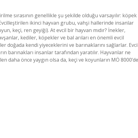
tirilme sırasının genellikle şu şekilde olduğu varsayılır: köpek
vcilleştirilen ikinci hayvan grubu, vahşi hallerinde insanlar
n, keçi, ren geyiği). At evcil bir hayvan mıdır? İnekler,
tavşanlar, kediler, köpekler ve bal arıları en önemli evcil
er doğada kendi yiyeceklerini ve barınaklarını sağlarlar. Evci
ın barınakları insanlar tarafından yaratılır. Hayvanlar ne
elen daha önce yaygın olsa da, keçi ve koyunların MÖ 8000’d