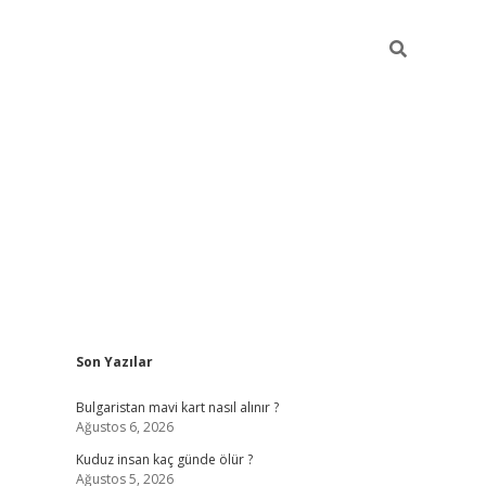
Sidebar
Son Yazılar
betci
vdcasino mobil giriş
ilbet casino
ilbet yen
Bulgaristan mavi kart nasıl alınır ?
Ağustos 6, 2026
Kuduz insan kaç günde ölür ?
Ağustos 5, 2026