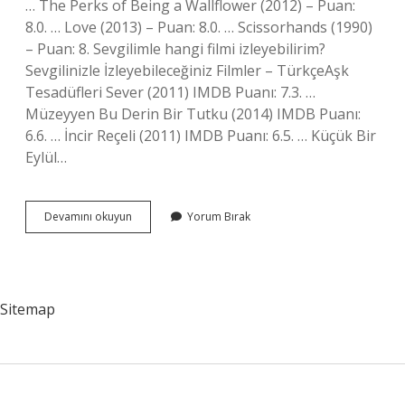
… The Perks of Being a Wallflower (2012) – Puan:
8.0. … Love (2013) – Puan: 8.0. … Scissorhands (1990)
– Puan: 8. Sevgilimle hangi filmi izleyebilirim?
Sevgilinizle İzleyebileceğiniz Filmler – TürkçeAşk
Tesadüfleri Sever (2011) IMDB Puanı: 7.3. …
Müzeyyen Bu Derin Bir Tutku (2014) IMDB Puanı:
6.6. … İncir Reçeli (2011) IMDB Puanı: 6.5. … Küçük Bir
Eylül…
Romantik
Devamını okuyun
Yorum Bırak
Filmler
Ne
Izlemeli
Sitemap