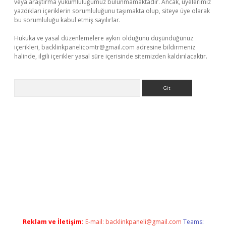
veya araştırma yükümlülüğümüz bulunmamaktadır. Ancak, üyelerimiz
yazdıkları içeriklerin sorumluluğunu taşımakta olup, siteye üye olarak
bu sorumluluğu kabul etmiş sayılırlar.
Hukuka ve yasal düzenlemelere aykırı olduğunu düşündüğünüz
içerikleri,
backlinkpanelicomtr@gmail.com
adresine bildirmeniz
halinde, ilgili içerikler yasal süre içerisinde sitemizden kaldırılacaktır.
Arama
ilbet yeni giriş
Betexper giriş adresi güncellendi
betexper.xyz
Reklam ve İletişim:
E-mail:
backlinkpaneli@gmail.com
Teams: