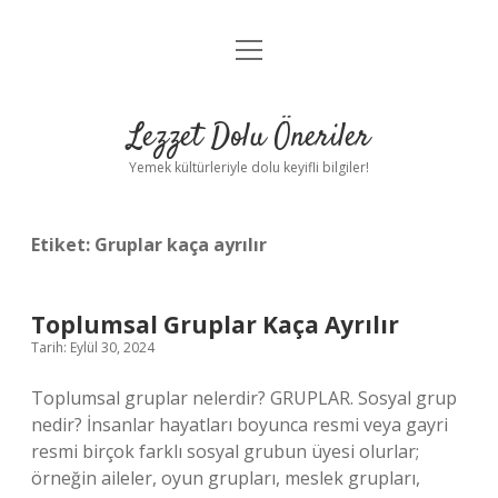
menüyü
Anasayfa
aç
Gizlilik Politikası
Lezzet Dolu Öneriler
Yasal Uyarı
Yemek kültürleriyle dolu keyifli bilgiler!
Hakkımızda
Etiket:
Gruplar kaça ayrılır
Toplumsal Gruplar Kaça Ayrılır
Tarih: Eylül 30, 2024
Toplumsal gruplar nelerdir? GRUPLAR. Sosyal grup
nedir? İnsanlar hayatları boyunca resmi veya gayri
resmi birçok farklı sosyal grubun üyesi olurlar;
örneğin aileler, oyun grupları, meslek grupları,