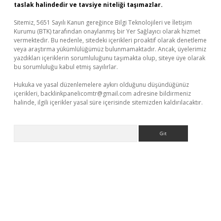
taslak halindedir ve tavsiye niteliği taşımazlar.
Sitemiz, 5651 Sayılı Kanun gereğince Bilgi Teknolojileri ve İletişim
Kurumu (BTK) tarafından onaylanmış bir Yer Sağlayıcı olarak hizmet
vermektedir. Bu nedenle, sitedeki içerikleri proaktif olarak denetleme
veya araştırma yükümlülüğümüz bulunmamaktadır. Ancak, üyelerimiz
yazdıkları içeriklerin sorumluluğunu taşımakta olup, siteye üye olarak
bu sorumluluğu kabul etmiş sayılırlar.
Hukuka ve yasal düzenlemelere aykırı olduğunu düşündüğünüz
içerikleri,
backlinkpanelicomtr@gmail.com
adresine bildirmeniz
halinde, ilgili içerikler yasal süre içerisinde sitemizden kaldırılacaktır.
Arama
lbet yeni giriş
Betexper giriş adresi güncellendi
betexper.xyz
m