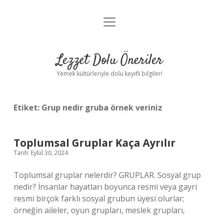
menüyü
Anasayfa
aç
Gizlilik Politikası
Lezzet Dolu Öneriler
Yasal Uyarı
Yemek kültürleriyle dolu keyifli bilgiler!
Hakkımızda
Etiket:
Grup nedir gruba örnek veriniz
Toplumsal Gruplar Kaça Ayrılır
Tarih: Eylül 30, 2024
Toplumsal gruplar nelerdir? GRUPLAR. Sosyal grup
nedir? İnsanlar hayatları boyunca resmi veya gayri
resmi birçok farklı sosyal grubun üyesi olurlar;
örneğin aileler, oyun grupları, meslek grupları,