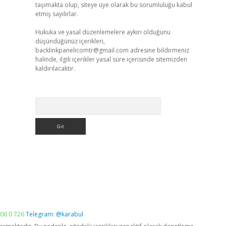
taşımakta olup, siteye üye olarak bu sorumluluğu kabul
etmiş sayılırlar.
Hukuka ve yasal düzenlemelere aykırı olduğunu
düşündüğünüz içerikleri,
backlinkpanelicomtr@gmail.com
adresine bildirmeniz
halinde, ilgili içerikler yasal süre içerisinde sitemizden
kaldırılacaktır.
Arama
06 0 726
Telegram: @karabul