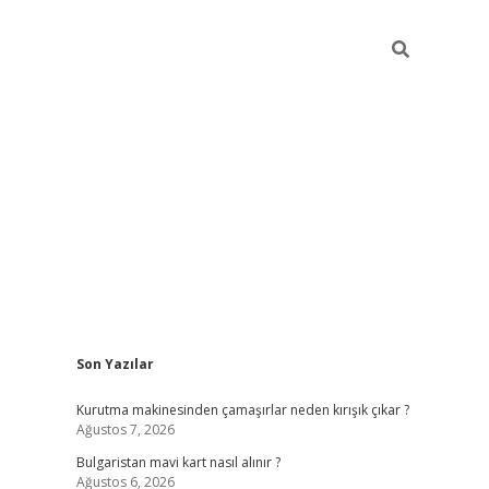
Sidebar
Son Yazılar
betci
vdcasino mobil giriş
ilbet casino
ilbet yeni
Kurutma makinesinden çamaşırlar neden kırışık çıkar ?
Ağustos 7, 2026
Bulgaristan mavi kart nasıl alınır ?
Ağustos 6, 2026