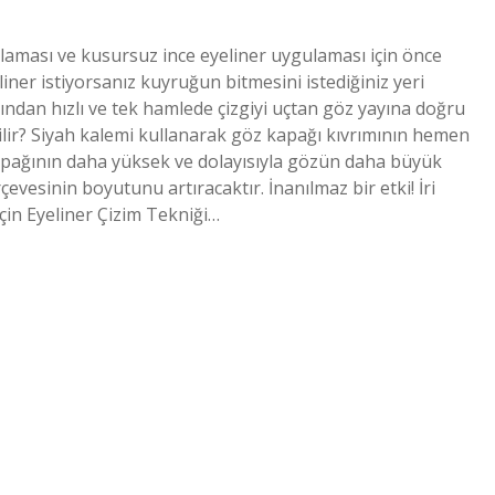
gulaması ve kusursuz ince eyeliner uygulaması için önce
iner istiyorsanız kuyruğun bitmesini istediğiniz yeri
rdından hızlı ve tek hamlede çizgiyi uçtan göz yayına doğru
ilir? Siyah kalemi kullanarak göz kapağı kıvrımının hemen
 kapağının daha yüksek ve dolayısıyla gözün daha büyük
vesinin boyutunu artıracaktır. İnanılmaz bir etki! İri
İçin Eyeliner Çizim Tekniği…