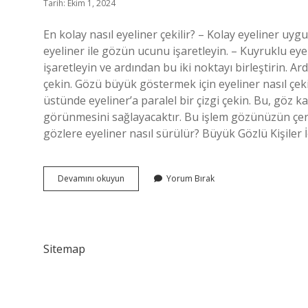
Tarih: Ekim 1, 2024
En kolay nasıl eyeliner çekilir? – Kolay eyeliner uy
eyeliner ile gözün ucunu işaretleyin. – Kuyruklu eyel
işaretleyin ve ardından bu iki noktayı birleştirin. A
çekin. Gözü büyük göstermek için eyeliner nasıl çek
üstünde eyeliner’a paralel bir çizgi çekin. Bu, göz
görünmesini sağlayacaktır. Bu işlem gözünüzün çerçe
gözlere eyeliner nasıl sürülür? Büyük Gözlü Kişiler 
Eyeliner
Devamını okuyun
Yorum Bırak
Nereye
Çekilir
Sitemap