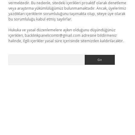
vermektedir. Bu nedenle, sitedeki içerikleri proaktif olarak denetleme
veya araştırma yükümlülüğümüz bulunmamaktadır. Ancak, üyelerimiz
yazdıkları içeriklerin sorumluluğunu taşımakta olup, siteye üye olarak
bu sorumluluğu kabul etmiş sayılırlar.
Hukuka ve yasal düzenlemelere aykırı olduğunu düşündüğünüz
içerikleri,
backlinkpanelicomtr@gmail.com
adresine bildirmeniz
halinde, ilgili içerikler yasal süre içerisinde sitemizden kaldırılacaktır.
Arama
bet yeni giriş
Betexper giriş adresi güncellendi
betexper.xyz
m 