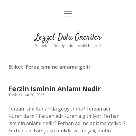
menüyü
Anasayfa
aç
Gizlilik Politikası
Lezzet Dolu Öneriler
Yasal Uyarı
Yemek kültürleriyle dolu keyifli bilgiler!
Hakkımızda
Etiket:
Feruz ismi ne anlama gelir
Ferzin Isminin Anlamı Nedir
Tarih: Şubat 20, 2025
Ferzan ismi Kur’an’da geçiyor mu? Ferzan adı
Kuran’da mı? Ferzan adı Kuran’a gitmiyor. Ferhan
isminin anlamı nedir? Ferhan adı ne anlama geliyor?
Ferhan adı Farsça kökenlidir ve “neşeli, mutlu”