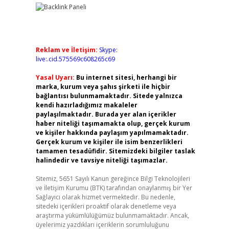
Reklam ve İletişim:
Skype:
live:.cid.575569c608265c69
Yasal Uyarı:
Bu internet sitesi, herhangi bir
marka, kurum veya şahıs şirketi ile hiçbir
bağlantısı bulunmamaktadır. Sitede yalnızca
kendi hazırladığımız makaleler
paylaşılmaktadır. Burada yer alan içerikler
haber niteliği taşımamakta olup, gerçek kurum
ve kişiler hakkında paylaşım yapılmamaktadır.
Gerçek kurum ve kişiler ile isim benzerlikleri
tamamen tesadüfidir. Sitemizdeki bilgiler taslak
halindedir ve tavsiye niteliği taşımazlar.
Sitemiz, 5651 Sayılı Kanun gereğince Bilgi Teknolojileri
ve İletişim Kurumu (BTK) tarafından onaylanmış bir Yer
Sağlayıcı olarak hizmet vermektedir. Bu nedenle,
sitedeki içerikleri proaktif olarak denetleme veya
araştırma yükümlülüğümüz bulunmamaktadır. Ancak,
üyelerimiz yazdıkları içeriklerin sorumluluğunu