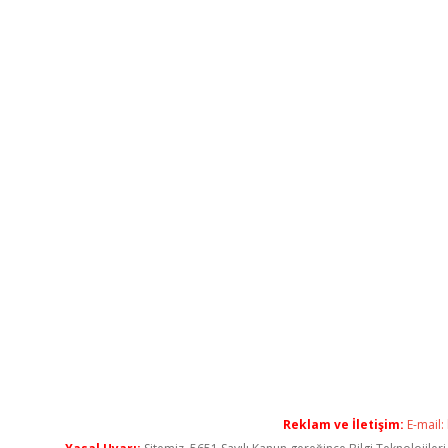
Reklam ve İletişim:
E-mail: