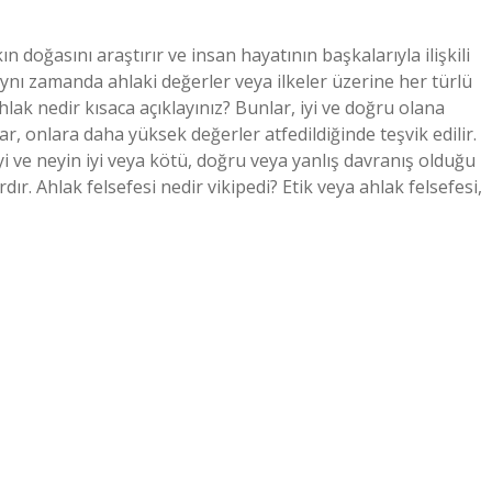
ın doğasını araştırır ve insan hayatının başkalarıyla ilişkili
 aynı zamanda ahlaki değerler veya ilkeler üzerine her türlü
lak nedir kısaca açıklayınız? Bunlar, iyi ve doğru olana
ar, onlara daha yüksek değerler atfedildiğinde teşvik edilir.
yi ve neyin iyi veya kötü, doğru veya yanlış davranış olduğu
r. Ahlak felsefesi nedir vikipedi? Etik veya ahlak felsefesi,