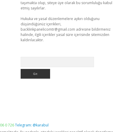
taşımakta olup, siteye üye olarak bu sorumluluğu kabul
etmiş sayılırlar.
Hukuka ve yasal düzenlemelere aykırı olduğunu
düşündüğünüz içerikleri,
backlinkpanelicomtr@gmail.com
adresine bildirmeniz
halinde, ilgili içerikler yasal süre içerisinde sitemizden
kaldırılacaktır.
Arama
06 0 726
Telegram: @karabul