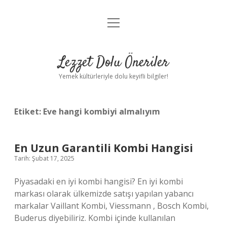
menüyü
Anasayfa
aç
Gizlilik Politikası
Lezzet Dolu Öneriler
Yasal Uyarı
Yemek kültürleriyle dolu keyifli bilgiler!
Hakkımızda
Etiket:
Eve hangi kombiyi almalıyım
En Uzun Garantili Kombi Hangisi
Tarih: Şubat 17, 2025
Piyasadaki en iyi kombi hangisi? En iyi kombi
markası olarak ülkemizde satışı yapılan yabancı
markalar Vaillant Kombi, Viessmann , Bosch Kombi,
Buderus diyebiliriz. Kombi içinde kullanılan