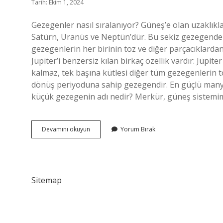
Tarih: Ekim 1, 2024
Gezegenler nasıl sıralanıyor? Güneş’e olan uzaklık
Satürn, Uranüs ve Neptün’dür. Bu sekiz gezegenden a
gezegenlerin her birinin toz ve diğer parçacıklarda
Jüpiter’i benzersiz kılan birkaç özellik vardır: Jüp
kalmaz, tek başına kütlesi diğer tüm gezegenlerin to
dönüş periyoduna sahip gezegendir. En güçlü many
küçük gezegenin adı nedir? Merkür, güneş sistemim
Gezegenlerin
Devamını okuyun
Yorum Bırak
Küçükten
Büyüğe
Sırası
Nedir
Sitemap