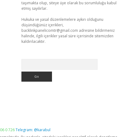
taşımakta olup, siteye üye olarak bu sorumluluğu kabul
etmiş sayılırlar.
Hukuka ve yasal düzenlemelere aykırı olduğunu
düşündüğünüz içerikleri,
backlinkpanelicomtr@gmail.com
adresine bildirmeniz
halinde, ilgili içerikler yasal süre içerisinde sitemizden
kaldırılacaktır.
Arama
06 0 726
Telegram: @karabul