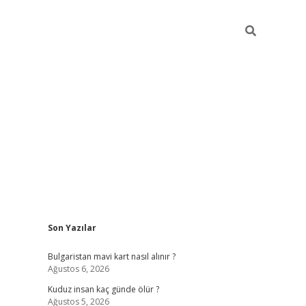
Sidebar
Son Yazılar
betci
vdcasino mobil giriş
ilbet casino
ilbet yeni
Bulgaristan mavi kart nasıl alınır ?
Ağustos 6, 2026
Kuduz insan kaç günde ölür ?
Ağustos 5, 2026