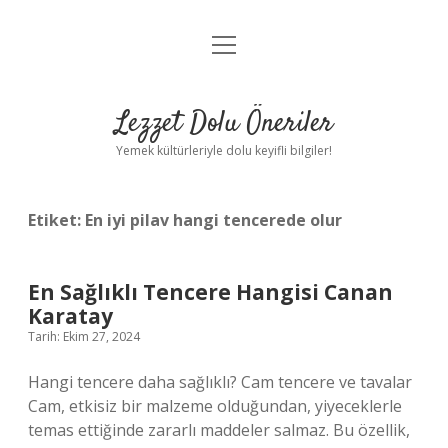
menüyü
Anasayfa
aç
Gizlilik Politikası
Lezzet Dolu Öneriler
Yasal Uyarı
Yemek kültürleriyle dolu keyifli bilgiler!
Hakkımızda
Etiket:
En iyi pilav hangi tencerede olur
En Sağlıklı Tencere Hangisi Canan
Karatay
Tarih: Ekim 27, 2024
Hangi tencere daha sağlıklı? Cam tencere ve tavalar
Cam, etkisiz bir malzeme olduğundan, yiyeceklerle
temas ettiğinde zararlı maddeler salmaz. Bu özellik,