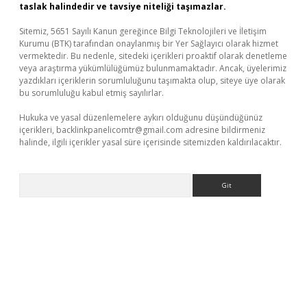
taslak halindedir ve tavsiye niteliği taşımazlar.
Sitemiz, 5651 Sayılı Kanun gereğince Bilgi Teknolojileri ve İletişim
Kurumu (BTK) tarafından onaylanmış bir Yer Sağlayıcı olarak hizmet
vermektedir. Bu nedenle, sitedeki içerikleri proaktif olarak denetleme
veya araştırma yükümlülüğümüz bulunmamaktadır. Ancak, üyelerimiz
yazdıkları içeriklerin sorumluluğunu taşımakta olup, siteye üye olarak
bu sorumluluğu kabul etmiş sayılırlar.
Hukuka ve yasal düzenlemelere aykırı olduğunu düşündüğünüz
içerikleri,
backlinkpanelicomtr@gmail.com
adresine bildirmeniz
halinde, ilgili içerikler yasal süre içerisinde sitemizden kaldırılacaktır.
Arama
bet yeni giriş
Betexper giriş adresi güncellendi
betexper.xyz
m 