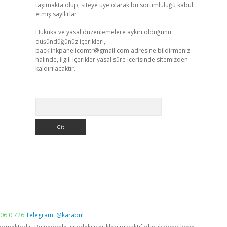
taşımakta olup, siteye üye olarak bu sorumluluğu kabul
etmiş sayılırlar.
Hukuka ve yasal düzenlemelere aykırı olduğunu
düşündüğünüz içerikleri,
backlinkpanelicomtr@gmail.com
adresine bildirmeniz
halinde, ilgili içerikler yasal süre içerisinde sitemizden
kaldırılacaktır.
Arama
06 0 726
Telegram: @karabul