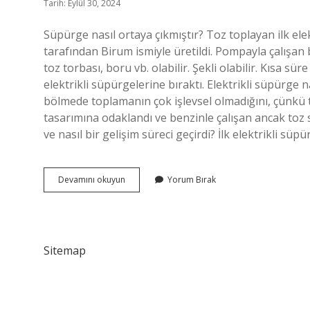
Tarih: Eylül 30, 2024
Süpürge nasıl ortaya çıkmıştır? Toz toplayan ilk el
tarafından Birum ismiyle üretildi. Pompayla çalışan b
toz torbası, boru vb. olabilir. Şekli olabilir. Kısa
elektrikli süpürgelerine bıraktı. Elektrikli süpürge n
bölmede toplamanın çok işlevsel olmadığını, çünkü 
tasarımına odaklandı ve benzinle çalışan ancak toz 
ve nasıl bir gelişim süreci geçirdi? İlk elektrikli sü
Süpürge
Devamını okuyun
Yorum Bırak
Nasıl
Gelişti
Sitemap