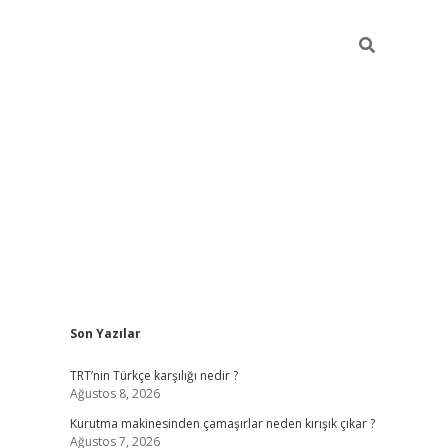
Sidebar
Son Yazılar
betci
vdcasino mobil giriş
ilbet casino
ilbet yeni
TRT’nin Türkçe karşılığı nedir ?
Ağustos 8, 2026
Kurutma makinesinden çamaşırlar neden kırışık çıkar ?
Ağustos 7, 2026