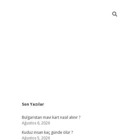
Sidebar
Son Yazılar
ni giriş
Betexper giriş adresi güncellendi
betexper.xyz
m elex
Bulgaristan mavi kart nasıl alınır ?
Ağustos 6, 2026
Kuduz insan kaç günde ölür ?
Ağustos 5, 2026