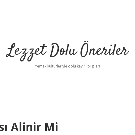
Lezzet Dolu Öneriler
Yemek kültürleriyle dolu keyifli bilgiler!
betci
vdcasino mobil giriş
ilbet casino
ilbet ye
ı Alinir Mi