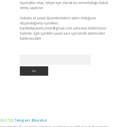
taşımakta olup, siteye üye olarak bu sorumluluğu kabul
etmiş sayılırlar.
Hukuka ve yasal düzenlemelere aykırı olduğunu
düşündüğünüz içerikleri,
backlinkpanelicomtr@gmail.com
adresine bildirmeniz
halinde, ilgili içerikler yasal süre içerisinde sitemizden
kaldırılacaktır.
Arama
06 0 726
Telegram: @karabul