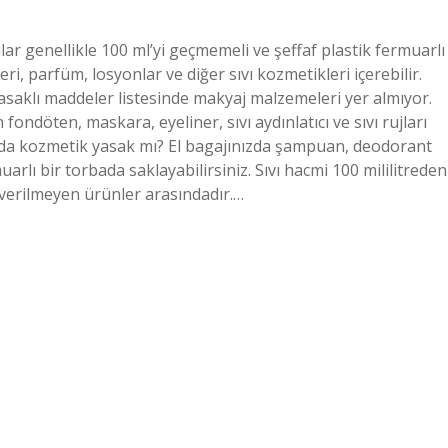
vılar genellikle 100 ml’yi geçmemeli ve şeffaf plastik fermuarlı
ri, parfüm, losyonlar ve diğer sıvı kozmetikleri içerebilir.
saklı maddeler listesinde makyaj malzemeleri yer almıyor.
ondöten, maskara, eyeliner, sıvı aydınlatıcı ve sıvı rujları
jında kozmetik yasak mı? El bagajınızda şampuan, deodorant
uarlı bir torbada saklayabilirsiniz. Sıvı hacmi 100 mililitreden
 verilmeyen ürünler arasındadır.…