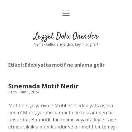
menüyü
Anasayfa
aç
Gizlilik Politikası
Lezzet Dolu Öneriler
Yasal Uyarı
Yemek kültürleriyle dolu keyifli bilgiler!
Hakkımızda
Etiket:
Edebiyatta motif ne anlama gelir
Sinemada Motif Nedir
Tarih: Ekim 1, 2024
Motif ne işe yarıyor? Motiflerin edebiyatta işlevi
nedir? Motif, yaratıcı bir metinde tekrar eden bir
unsurdur. Bir motifi bir kelime veya ifadeyle ifade
etmek sıklıkla mümkündür ve bir motif bir temayı