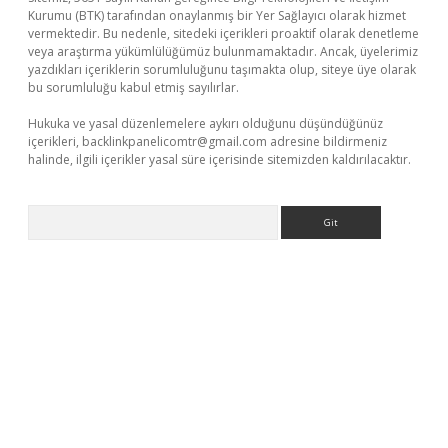
Kurumu (BTK) tarafından onaylanmış bir Yer Sağlayıcı olarak hizmet
vermektedir. Bu nedenle, sitedeki içerikleri proaktif olarak denetleme
veya araştırma yükümlülüğümüz bulunmamaktadır. Ancak, üyelerimiz
yazdıkları içeriklerin sorumluluğunu taşımakta olup, siteye üye olarak
bu sorumluluğu kabul etmiş sayılırlar.
Hukuka ve yasal düzenlemelere aykırı olduğunu düşündüğünüz
içerikleri,
backlinkpanelicomtr@gmail.com
adresine bildirmeniz
halinde, ilgili içerikler yasal süre içerisinde sitemizden kaldırılacaktır.
Arama
bet yeni giriş
Betexper giriş adresi güncellendi
betexper.xyz
m 