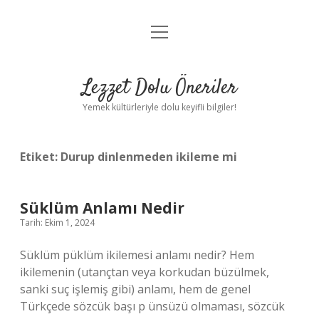
menüyü
Anasayfa
aç
Gizlilik Politikası
Lezzet Dolu Öneriler
Yasal Uyarı
Yemek kültürleriyle dolu keyifli bilgiler!
Hakkımızda
Etiket:
Durup dinlenmeden ikileme mi
Süklüm Anlamı Nedir
Tarih: Ekim 1, 2024
Süklüm püklüm ikilemesi anlamı nedir? Hem
ikilemenin (utançtan veya korkudan büzülmek,
sanki suç işlemiş gibi) anlamı, hem de genel
Türkçede sözcük başı p ​​ünsüzü olmaması, sözcük