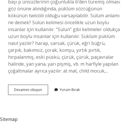
başı p ​​ünsüzlerinin çoğunlukla b’den türemiş olması
göz önüne alındığında, püklüm sözcüğünün
kökünün twistiili olduğu varsayılabilir. Sülüm anlamı
ne demek? Sülün kelimesi öncelikle uzun boylu
insanlar için kullanılır. “Sülün” gibi kelimeler oldukça
uzun boylu insanlar için kullanılır. Süklüm püklüm
nasıl yazılır? harap, sarsak, çürük, eğri büğrü,
çarpık, bakımsız, çorak, komşu, yırtık pırtık,
hırpalanmış, eski püskü, çürük, çürük, paçavralar
halinde, yan yana, yarı pişmiş, vb. m harfiyle yapılan
çoğaltmalar ayrıca yazılır: at mat, child mocuk,…
Süklüm
Devamını okuyun
Yorum Bırak
Anlamı
Nedir
Sitemap