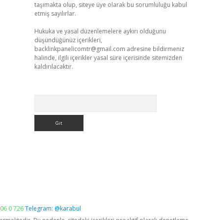
taşımakta olup, siteye üye olarak bu sorumluluğu kabul
etmiş sayılırlar.
Hukuka ve yasal düzenlemelere aykırı olduğunu
düşündüğünüz içerikleri,
backlinkpanelicomtr@gmail.com
adresine bildirmeniz
halinde, ilgili içerikler yasal süre içerisinde sitemizden
kaldırılacaktır.
Arama
06 0 726
Telegram: @karabul