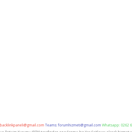
backlinkpaneli@gmail.com
Teams:
forumhizmeti@gmail.com
Whatsapp: 0262 6