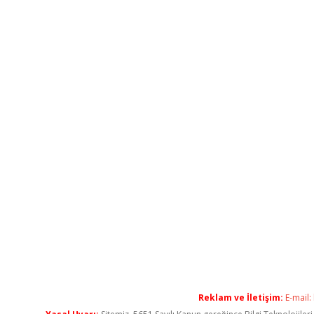
Reklam ve İletişim:
E-mail: