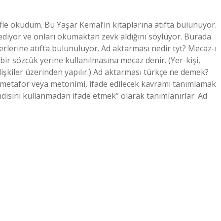
fle okudum. Bu Yaşar Kemal’in kitaplarına atıfta bulunuyor.
diyor ve onları okumaktan zevk aldığını söylüyor. Burada
eserlerine atıfta bulunuluyor. Ad aktarması nedir tyt? Mecaz-ı
ir sözcük yerine kullanılmasına mecaz denir. (Yer-kişi,
ilişkiler üzerinden yapılır.) Ad aktarması türkçe ne demek?
 metafor veya metonimi, ifade edilecek kavramı tanımlamak
kendisini kullanmadan ifade etmek” olarak tanımlanırlar. Ad