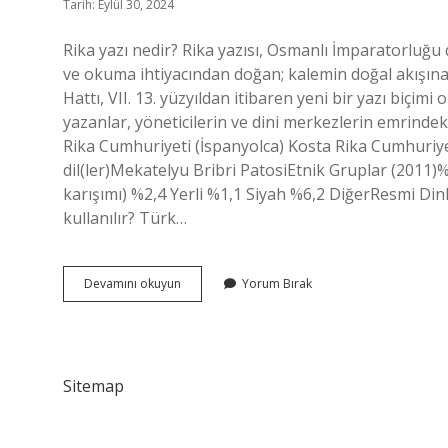
Tarih: Eylül 30, 2024
Rika yazı nedir? Rika yazısı, Osmanlı İmparatorluğu 
ve okuma ihtiyacından doğan; kalemin doğal akışına uyg
Hattı, VII. 13. yüzyıldan itibaren yeni bir yazı biçimi 
yazanlar, yöneticilerin ve dini merkezlerin emrindek
Rika Cumhuriyeti (İspanyolca) Kosta Rika Cumhuriye
dil(ler)Mekatelyu Bribri PatosiEtnik Gruplar (2011
karışımı) %2,4 Yerli %1,1 Siyah %6,2 DiğerResmi DinK
kullanılır? Türk…
Rika
Devamını okuyun
Yorum Bırak
Yazısı
Nerede
Kullanılır
Sitemap