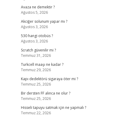
Avaza ne demektir ?
Ağustos 5, 2026
Akciğer solunum yapar mı ?
Ağustos 3, 2026
530 hangi otobüs ?
Ağustos 3, 2026
Scratch güvenilir mi ?
Temmuz 31, 2026
Turkcell maaşı ne kadar ?
Temmuz 29, 2026
Kapı dedektörü sigaraya öter mi ?
Temmuz 25, 2026
Bir dersten FF alınca ne olur ?
Temmuz 25, 2026
Hisseli tapuyu satmak için ne yapmalı ?
Temmuz 22, 2026