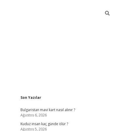
Sidebar
Son Yazılar
betci
vdcasino mobil giriş
ilbet casino
ilbet yeni
Bulgaristan mavi kart nasıl alınır ?
Ağustos 6, 2026
Kuduz insan kaç günde ölür ?
Ağustos 5, 2026