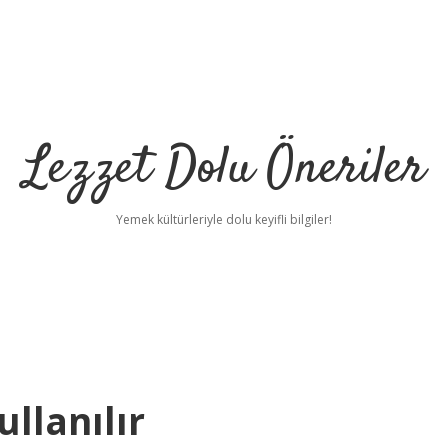
Lezzet Dolu Öneriler
Yemek kültürleriyle dolu keyifli bilgiler!
llanılır