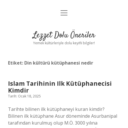
menüyü
Anasayfa
aç
Gizlilik Politikası
Lezzet Dolu Öneriler
Yasal Uyarı
Yemek kültürleriyle dolu keyifli bilgiler!
Hakkımızda
Etiket:
Din kültürü kütüphanesi nedir
Islam Tarihinin Ilk Kütüphanecisi
Kimdir
Tarih: Ocak 18, 2025
Tarihte bilinen ilk kütüphaneyi kuran kimdir?
Bilinen ilk kütüphane Asur döneminde Asurbanipal
tarafından kurulmuş olup M.Ö. 3000 yılına