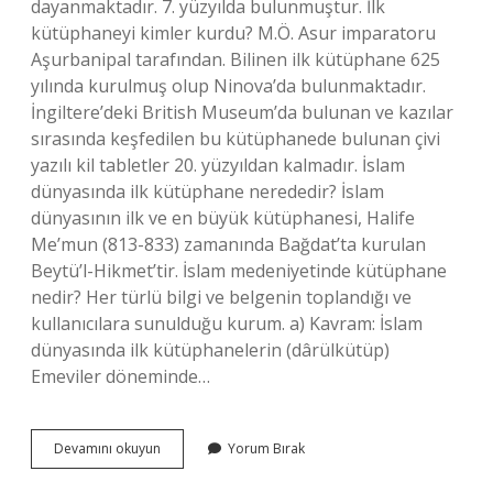
dayanmaktadır. 7. yüzyılda bulunmuştur. İlk
kütüphaneyi kimler kurdu? M.Ö. Asur imparatoru
Aşurbanipal tarafından. Bilinen ilk kütüphane 625
yılında kurulmuş olup Ninova’da bulunmaktadır.
İngiltere’deki British Museum’da bulunan ve kazılar
sırasında keşfedilen bu kütüphanede bulunan çivi
yazılı kil tabletler 20. yüzyıldan kalmadır. İslam
dünyasında ilk kütüphane nerededir? İslam
dünyasının ilk ve en büyük kütüphanesi, Halife
Me’mun (813-833) zamanında Bağdat’ta kurulan
Beytü’l-Hikmet’tir. İslam medeniyetinde kütüphane
nedir? Her türlü bilgi ve belgenin toplandığı ve
kullanıcılara sunulduğu kurum. a) Kavram: İslam
dünyasında ilk kütüphanelerin (dârülkütüp)
Emeviler döneminde…
Islam
Devamını okuyun
Yorum Bırak
Tarihinin
Ilk