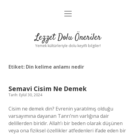
menüyü
Anasayfa
aç
Gizlilik Politikası
Lezzet Dolu Öneriler
Yasal Uyarı
Yemek kültürleriyle dolu keyifli bilgiler!
Hakkımızda
Etiket:
Din kelime anlamı nedir
Semavi Cisim Ne Demek
Tarih: Eylül 30, 2024
Cisim ne demek din? Evrenin yaratılmış olduğu
varsayımına dayanan Tanrı’nın varlığına dair
delillerden biridir. Allah’ı bir beden olarak düşünen
veya ona fiziksel özellikler atfedenleri ifade eden bir