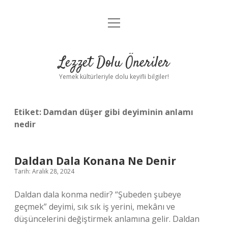
menüyü
Anasayfa
aç
Gizlilik Politikası
Lezzet Dolu Öneriler
Yasal Uyarı
Yemek kültürleriyle dolu keyifli bilgiler!
Hakkımızda
Etiket:
Damdan düşer gibi deyiminin anlamı
nedir
Daldan Dala Konana Ne Denir
Tarih: Aralık 28, 2024
Daldan dala konma nedir? “Şubeden şubeye
geçmek” deyimi, sık sık iş yerini, mekânı ve
düşüncelerini değiştirmek anlamına gelir. Daldan