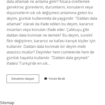
dala atlamak ne anlama gelir? Kısaca özetlemek
gerekirse; görevlerin, durumların, konuların veya
düşüncelerin sık sık değişmesi anlamına gelen bu
deyim, günlük kullanımda da yaygındır. “Daldan dala
atlamak” olarak da ifade edilen bu deyim, kararsız
insanları veya konuları ifade eder. Çalıkuşu gibi
daldan dala konmak ne demek? Bu deyim, sürekli
fikir değiştiren, kararsız ve kafası karışık kişiler için
kullanılır. Daldan dala konmak bir deyim midir
atasözü müdür? Deyimler hem cümlelerde hem de
günlük hayatta kullanılır. “Daldan dala geçmek”
ifadesi Türkçe’de en sık…
Daldan
Devamını okuyun
Yorum Bırak
Dala
Konana
Ne
Denir
Sitemap