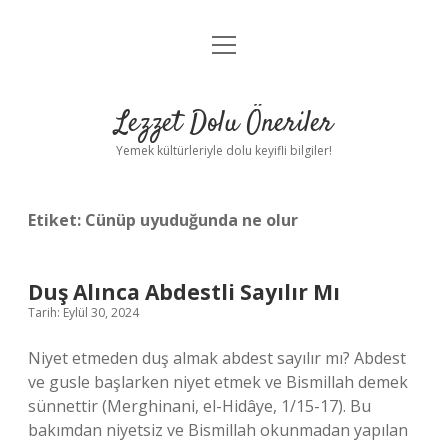
menüyü
Anasayfa
aç
Gizlilik Politikası
Lezzet Dolu Öneriler
Yasal Uyarı
Yemek kültürleriyle dolu keyifli bilgiler!
Hakkımızda
Etiket:
Cünüp uyuduğunda ne olur
Duş Alınca Abdestli Sayılır Mı
Tarih: Eylül 30, 2024
Niyet etmeden duş almak abdest sayılır mı? Abdest
ve gusle başlarken niyet etmek ve Bismillah demek
sünnettir (Merghinani, el-Hidâye, 1/15-17). Bu
bakımdan niyetsiz ve Bismillah okunmadan yapılan