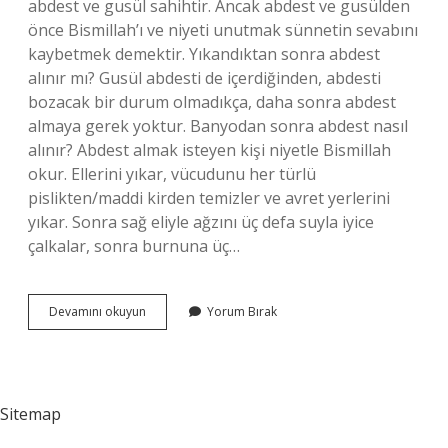
abdest ve gusül sahihtir. Ancak abdest ve gusülden
önce Bismillah’ı ve niyeti unutmak sünnetin sevabını
kaybetmek demektir. Yıkandıktan sonra abdest
alınır mı? Gusül abdesti de içerdiğinden, abdesti
bozacak bir durum olmadıkça, daha sonra abdest
almaya gerek yoktur. Banyodan sonra abdest nasıl
alınır? Abdest almak isteyen kişi niyetle Bismillah
okur. Ellerini yıkar, vücudunu her türlü
pislikten/maddi kirden temizler ve avret yerlerini
yıkar. Sonra sağ eliyle ağzını üç defa suyla iyice
çalkalar, sonra burnuna üç…
Duş
Devamını okuyun
Yorum Bırak
Alınca
Abdestli
Sayılır
Mı
Sitemap