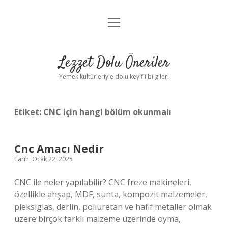
menüyü
Anasayfa
aç
Gizlilik Politikası
Lezzet Dolu Öneriler
Yasal Uyarı
Yemek kültürleriyle dolu keyifli bilgiler!
Hakkımızda
Etiket:
CNC için hangi bölüm okunmalı
Cnc Amacı Nedir
Tarih: Ocak 22, 2025
CNC ile neler yapılabilir? CNC freze makineleri,
özellikle ahşap, MDF, sunta, kompozit malzemeler,
pleksiglas, derlin, poliüretan ve hafif metaller olmak
üzere birçok farklı malzeme üzerinde oyma,