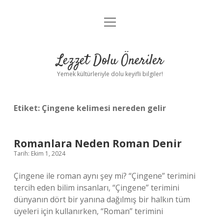
menüyü
Anasayfa
aç
Gizlilik Politikası
Lezzet Dolu Öneriler
Yasal Uyarı
Yemek kültürleriyle dolu keyifli bilgiler!
Hakkımızda
Etiket:
Çingene kelimesi nereden gelir
Romanlara Neden Roman Denir
Tarih: Ekim 1, 2024
Çingene ile roman aynı şey mi? “Çingene” terimini
tercih eden bilim insanları, “Çingene” terimini
dünyanın dört bir yanına dağılmış bir halkın tüm
üyeleri için kullanırken, “Roman” terimini