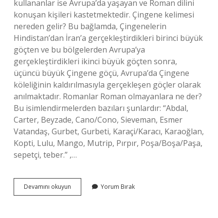
kullananlar ise Avrupa’da yaşayan ve Roman dilini
konuşan kişileri kastetmektedir. Çingene kelimesi
nereden gelir? Bu bağlamda, Çingenelerin
Hindistan’dan İran’a gerçekleştirdikleri birinci büyük
göçten ve bu bölgelerden Avrupa’ya
gerçekleştirdikleri ikinci büyük göçten sonra,
üçüncü büyük Çingene göçü, Avrupa’da Çingene
köleliğinin kaldırılmasıyla gerçekleşen göçler olarak
anılmaktadır. Romanlar Roman olmayanlara ne der?
Bu isimlendirmelerden bazıları şunlardır: “Abdal,
Carter, Beyzade, Cano/Cono, Sieveman, Esmer
Vatandaş, Gurbet, Gurbeti, Karaçi/Karacı, Karaoğlan,
Kopti, Lulu, Mango, Mutrip, Pırpır, Poşa/Boşa/Paşa,
sepetçi, teber.” ,…
Romanlara
Devamını okuyun
Yorum Bırak
Neden
Roman
Denir