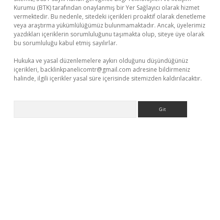
Kurumu (BTK) tarafından onaylanmış bir Yer Sağlayıcı olarak hizmet
vermektedir. Bu nedenle, sitedeki içerikleri proaktif olarak denetleme
veya araştırma yükümlülüğümüz bulunmamaktadır. Ancak, üyelerimiz
yazdıkları içeriklerin sorumluluğunu taşımakta olup, siteye üye olarak
bu sorumluluğu kabul etmiş sayılırlar.
Hukuka ve yasal düzenlemelere aykırı olduğunu düşündüğünüz
içerikleri,
backlinkpanelicomtr@gmail.com
adresine bildirmeniz
halinde, ilgili içerikler yasal süre içerisinde sitemizden kaldırılacaktır.
Arama
bet yeni giriş
Betexper giriş adresi güncellendi
betexper.xyz
m 