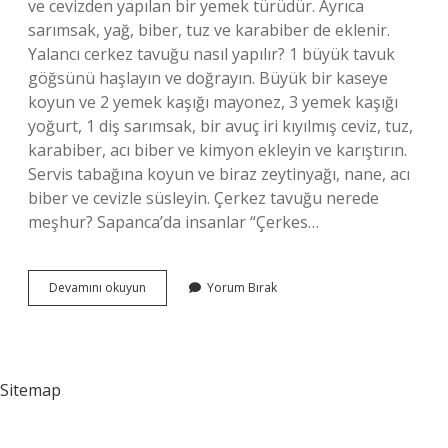
ve cevizden yapılan bir yemek türüdür. Ayrıca
sarımsak, yağ, biber, tuz ve karabiber de eklenir.
Yalancı cerkez tavuğu nasıl yapılır? 1 büyük tavuk
göğsünü haşlayın ve doğrayın. Büyük bir kaseye
koyun ve 2 yemek kaşığı mayonez, 3 yemek kaşığı
yoğurt, 1 diş sarımsak, bir avuç iri kıyılmış ceviz, tuz,
karabiber, acı biber ve kimyon ekleyin ve karıştırın.
Servis tabağına koyun ve biraz zeytinyağı, nane, acı
biber ve cevizle süsleyin. Çerkez tavuğu nerede
meşhur? Sapanca’da insanlar “Çerkes…
Çerkez
Devamını okuyun
Yorum Bırak
Tavuğu
Yemeğinin
Içinde
Hangisi
Bulunur
Sitemap