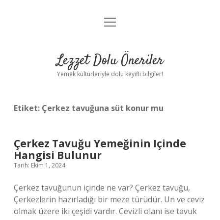
menüyü
Anasayfa
aç
Gizlilik Politikası
Lezzet Dolu Öneriler
Yasal Uyarı
Yemek kültürleriyle dolu keyifli bilgiler!
Hakkımızda
Etiket:
Çerkez tavuğuna süt konur mu
Çerkez Tavuğu Yemeğinin Içinde
Hangisi Bulunur
Tarih: Ekim 1, 2024
Çerkez tavuğunun içinde ne var? Çerkez tavuğu,
Çerkezlerin hazırladığı bir meze türüdür. Un ve ceviz
olmak üzere iki çeşidi vardır. Cevizli olanı ise tavuk