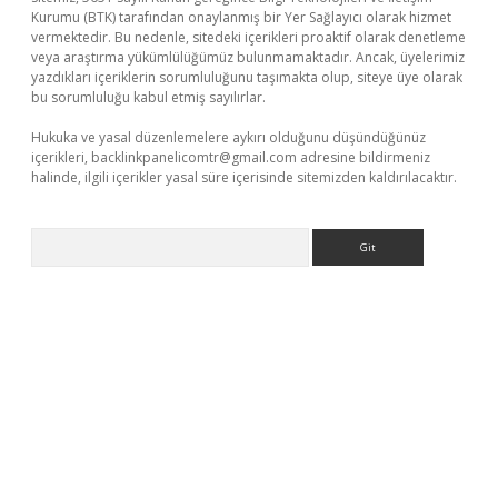
Kurumu (BTK) tarafından onaylanmış bir Yer Sağlayıcı olarak hizmet
vermektedir. Bu nedenle, sitedeki içerikleri proaktif olarak denetleme
veya araştırma yükümlülüğümüz bulunmamaktadır. Ancak, üyelerimiz
yazdıkları içeriklerin sorumluluğunu taşımakta olup, siteye üye olarak
bu sorumluluğu kabul etmiş sayılırlar.
Hukuka ve yasal düzenlemelere aykırı olduğunu düşündüğünüz
içerikleri,
backlinkpanelicomtr@gmail.com
adresine bildirmeniz
halinde, ilgili içerikler yasal süre içerisinde sitemizden kaldırılacaktır.
Arama
bet yeni giriş
Betexper giriş adresi güncellendi
betexper.xyz
m