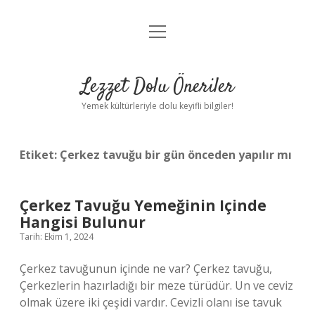
menüyü
Anasayfa
aç
Gizlilik Politikası
Lezzet Dolu Öneriler
Yasal Uyarı
Yemek kültürleriyle dolu keyifli bilgiler!
Hakkımızda
Etiket:
Çerkez tavuğu bir gün önceden yapılır mı
Çerkez Tavuğu Yemeğinin Içinde
Hangisi Bulunur
Tarih: Ekim 1, 2024
Çerkez tavuğunun içinde ne var? Çerkez tavuğu,
Çerkezlerin hazırladığı bir meze türüdür. Un ve ceviz
olmak üzere iki çeşidi vardır. Cevizli olanı ise tavuk