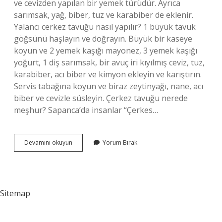
ve cevizden yapılan bir yemek türüdür. Ayrıca
sarımsak, yağ, biber, tuz ve karabiber de eklenir.
Yalancı cerkez tavuğu nasıl yapılır? 1 büyük tavuk
göğsünü haşlayın ve doğrayın. Büyük bir kaseye
koyun ve 2 yemek kaşığı mayonez, 3 yemek kaşığı
yoğurt, 1 diş sarımsak, bir avuç iri kıyılmış ceviz, tuz,
karabiber, acı biber ve kimyon ekleyin ve karıştırın.
Servis tabağına koyun ve biraz zeytinyağı, nane, acı
biber ve cevizle süsleyin. Çerkez tavuğu nerede
meşhur? Sapanca’da insanlar “Çerkes…
Çerkez
Devamını okuyun
Yorum Bırak
Tavuğu
Yemeğinin
Içinde
Hangisi
Bulunur
Sitemap