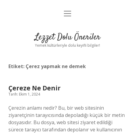
menüyü
Anasayfa
aç
Gizlilik Politikası
Lezzet Dolu Öneriler
Yasal Uyarı
Yemek kültürleriyle dolu keyifli bilgiler!
Hakkımızda
Etiket:
Çerez yapmak ne demek
Çereze Ne Denir
Tarih: Ekim 1, 2024
Çerezin anlamı nedir? Bu, bir web sitesinin
ziyaretçinin tarayıcısında depoladığı küçük bir metin
dosyasıdır. Bu dosya, web sitesi ziyaret edildiği
sürece tarayıcı tarafından depolanır ve kullanıcının