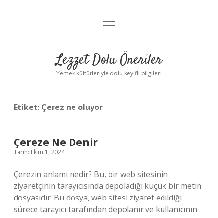
menüyü
Anasayfa
aç
Gizlilik Politikası
Lezzet Dolu Öneriler
Yasal Uyarı
Yemek kültürleriyle dolu keyifli bilgiler!
Hakkımızda
Etiket:
Çerez ne oluyor
Çereze Ne Denir
Tarih: Ekim 1, 2024
Çerezin anlamı nedir? Bu, bir web sitesinin
ziyaretçinin tarayıcısında depoladığı küçük bir metin
dosyasıdır. Bu dosya, web sitesi ziyaret edildiği
sürece tarayıcı tarafından depolanır ve kullanıcının