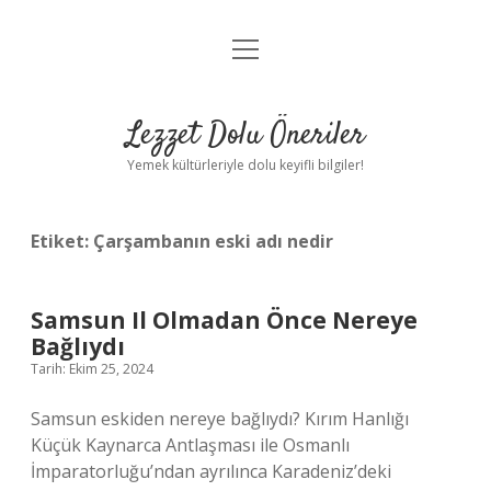
menüyü
Anasayfa
aç
Gizlilik Politikası
Lezzet Dolu Öneriler
Yasal Uyarı
Yemek kültürleriyle dolu keyifli bilgiler!
Hakkımızda
Etiket:
Çarşambanın eski adı nedir
Samsun Il Olmadan Önce Nereye
Bağlıydı
Tarih: Ekim 25, 2024
Samsun eskiden nereye bağlıydı? Kırım Hanlığı
Küçük Kaynarca Antlaşması ile Osmanlı
İmparatorluğu’ndan ayrılınca Karadeniz’deki