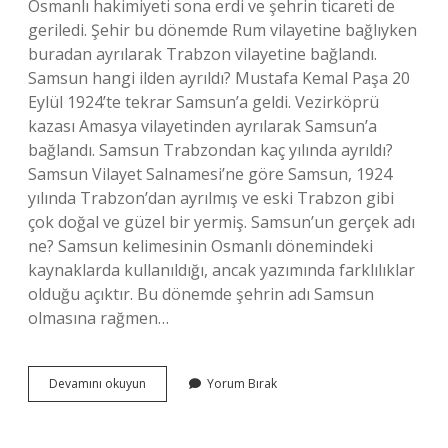
Osmanlı hakimiyeti sona erdi ve şehrin ticareti de
geriledi. Şehir bu dönemde Rum vilayetine bağlıyken
buradan ayrılarak Trabzon vilayetine bağlandı.
Samsun hangi ilden ayrıldı? Mustafa Kemal Paşa 20
Eylül 1924’te tekrar Samsun’a geldi. Vezirköprü
kazası Amasya vilayetinden ayrılarak Samsun’a
bağlandı. Samsun Trabzondan kaç yılında ayrıldı?
Samsun Vilayet Salnamesi’ne göre Samsun, 1924
yılında Trabzon’dan ayrılmış ve eski Trabzon gibi
çok doğal ve güzel bir yermiş. Samsun’un gerçek adı
ne? Samsun kelimesinin Osmanlı dönemindeki
kaynaklarda kullanıldığı, ancak yazımında farklılıklar
olduğu açıktır. Bu dönemde şehrin adı Samsun
olmasına rağmen…
Samsun
Devamını okuyun
Yorum Bırak
Il
Olmadan
Önce