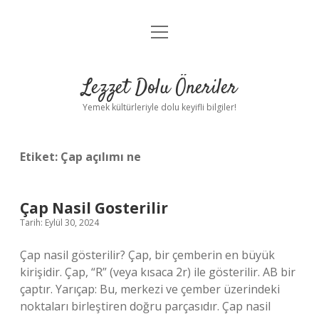
menüyü
Anasayfa
aç
Gizlilik Politikası
Lezzet Dolu Öneriler
Yasal Uyarı
Yemek kültürleriyle dolu keyifli bilgiler!
Hakkımızda
Etiket:
Çap açılımı ne
Çap Nasil Gosterilir
Tarih: Eylül 30, 2024
Çap nasil gösterilir? Çap, bir çemberin en büyük
kirişidir. Çap, “R” (veya kısaca 2r) ile gösterilir. AB bir
çaptır. Yarıçap: Bu, merkezi ve çember üzerindeki
noktaları birleştiren doğru parçasıdır. Çap nasil